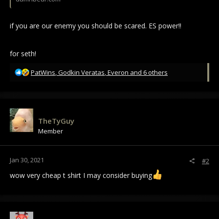
if you are our enemy you should be scared. ES power!!
for seth!
R
PatWins
,
Godkin Veratas
,
Everon
and 6 others
e
a
c
t
i
TheTyGuy
o
Member
n
s
:
Jan 30, 2021
#2
wow very cheap t shirt I may consider buying