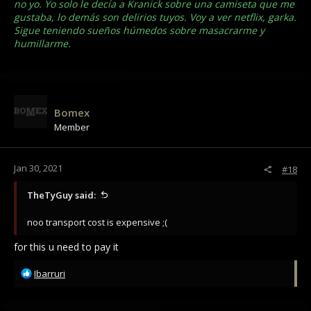
no yo. Yo solo le decía a Kranick sobre una camiseta que me
gustaba, lo demás son delirios tuyos. Voy a ver netflix, garka.
Sigue teniendo sueños húmedos sobre masacrarme y
humillarme.
Bomex
Member
Jan 30, 2021
#18
TheTyGuy said:
noo transport cost is expensive ;(
for this u need to pay it
R
Ibarruri
e
a
c