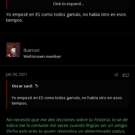
honesto. Pero bueno no pasa anda, no te lo tomo a mal. Eres
Click to expand...
Oscar, la cosa no nada para mas jajaja
No llores. tomalo como un consejo amistoso.
Yo empezé en ES como todos garrulo, no había otro en esos
No pretendo ser ES, yo no formo ya parte de ese gremio. Solo
tiempos.
dije que me gusta la camiseta, como recuerdo por los tiempos
en que "yo si fuí un ES" (no es tu caso, tu nunca has sido ni
serás un ES)
Ahora modera tu respuesta, no llores y trata de no llamarme
rata. No es necesario. Tu no tienes parte en este asunto.
Ibarruri
Pobrecillo.
Well-known member
Jan 30, 2021
#17
Oscar said:
Yo empezé en ES como todos garrulo, no había otro en esos
tiempos.
No necesito que me des lecciones sobre tu historia, lo se de
sobra me lo contaste mil veces cuando fingías ser un amigo.
Dicho esto eres tu quien reivindica un determinado status,