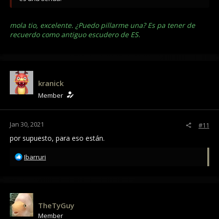
mola tio, excelente. ¿Puedo pillarme una? Es pa tener de
recuerdo como antiguo escudero de ES.
kranick
Member
Jan 30, 2021
#11
por supuesto, para eso están.
R
Ibarruri
e
a
c
t
i
TheTyGuy
o
Member
n