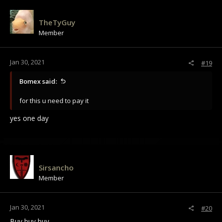
t
i
TheTyGuy
o
Member
n
s
:
Jan 30, 2021
#19
Bomex said:
for this u need to pay it
yes one day
Sirsancho
Member
Jan 30, 2021
#20
Buy buy buy