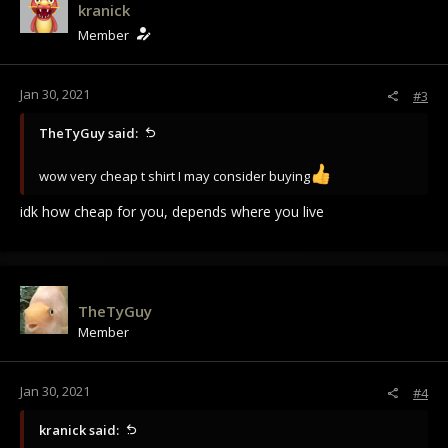
kranick
Member
Jan 30, 2021
#3
TheTyGuy said:
wow very cheap t shirt I may consider buying
idk how cheap for you, depends where you live
TheTyGuy
Member
Jan 30, 2021
#4
kranick said: