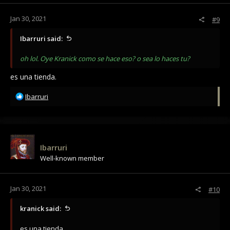
Jan 30, 2021
#9
Ibarruri said:
oh lol. Oye Kranick como se hace eso? o sea lo haces tu?
es una tienda.
R
Ibarruri
e
a
c
t
i
Ibarruri
o
Well-known member
n
s
:
Jan 30, 2021
#10
kranick said:
es una tienda.