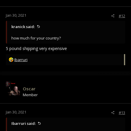
s
:
Jan 30, 2021
#12
kranick said:
how much for your country?
5 pound shipping very expensive
R
Ibarruri
e
a
c
t
i
Oscar
o
Member
n
s
:
Jan 30, 2021
#13
Ibarruri said: