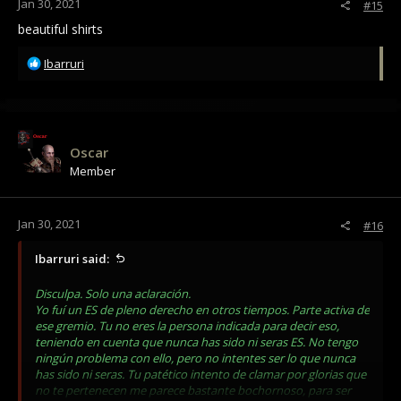
Jan 30, 2021
#15
beautiful shirts
R
Ibarruri
e
a
c
t
i
Oscar
o
Member
n
s
:
Jan 30, 2021
#16
Ibarruri said:
Disculpa. Solo una aclaración.
Yo fuí un ES de pleno derecho en otros tiempos. Parte activa de
ese gremio. Tu no eres la persona indicada para decir eso,
teniendo en cuenta que nunca has sido ni seras ES. No tengo
ningún problema con ello, pero no intentes ser lo que nunca
has sido ni seras. Tu patético intento de clamar por glorias que
no te pertenecen me parece bastante bochornoso, para ser