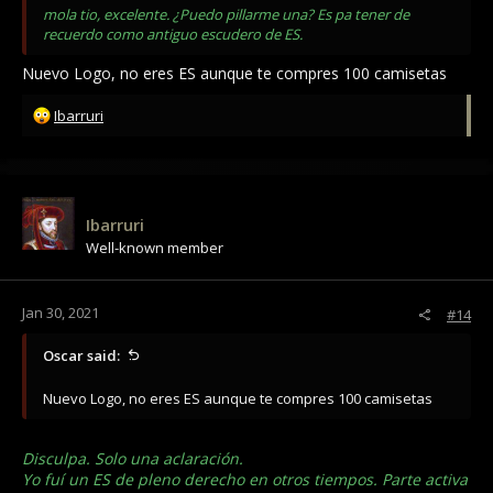
mola tio, excelente. ¿Puedo pillarme una? Es pa tener de
recuerdo como antiguo escudero de ES.
Nuevo Logo, no eres ES aunque te compres 100 camisetas
R
Ibarruri
e
a
c
t
i
Ibarruri
o
Well-known member
n
s
:
Jan 30, 2021
#14
Oscar said:
Nuevo Logo, no eres ES aunque te compres 100 camisetas
Disculpa. Solo una aclaración.
Yo fuí un ES de pleno derecho en otros tiempos. Parte activa