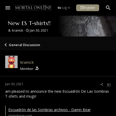
Log in
Register
New ES T-shirts!!
T
S
kranick
Jan 30, 2021
h
t
r
a
e
r
General Discussion
a
t
d
d
s
a
kranick
t
t
a
e
Member
r
t
e
Jan 30, 2021
#1
r
am pleased to announce the new Escuadrón De Las Sombras
T-shirts and mugs!
Escuadrón de las Sombras archivos - Damn Bear
damnbear.com