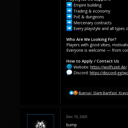
Empire building
Trading & economy
PvE & dungeons
Mercenary contracts
Every playstyle and all types
Who Are We Looking For?
Players with good vibes, motivati
Everyone is welcome — from comp
How to Apply / Contact Us
Website:
https://wolfszeit.de/
Discord:
https://discord.gg/wo
R
Ibarruri
,
Slarti Bartfast
,
Xray
e
a
c
t
Dec 10, 2025
i
o
bump