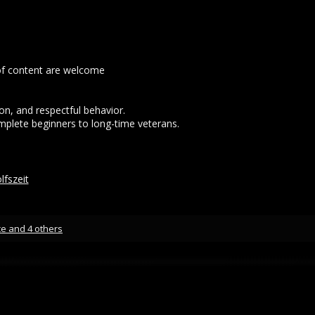
 of content are welcome
on, and respectful behavior.
lete beginners to long-time veterans.
lfszeit
ce
and 4 others