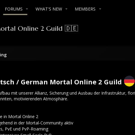
FORUMS
WHAT'S NEW
MEMBERS
ortal Online 2 Guild 🇩🇪
ting
utsch / German Mortal Online 2 Guild
bau mit unserer Allianz, Sicherung und Ausbau der Infrastruktur, flo
pannten, motivierenden Atmosphäre.
 in Mortal Online 2
gehend in der Mortal-Community aktiv
ns, PvE und PvP-Roaming
ntensives Small-Scale PvP