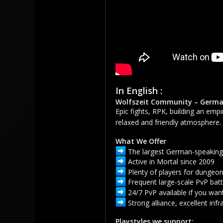
In English :
Wolfszeit Community – German
Epic fights, RPK, building an emp
relaxed and friendly atmosphere.
What We Offer
The largest German-speaking g
Active in Mortal since 2009
Plenty of players for dungeo
Frequent large-scale PvP batt
24/7 PvP available if you want
Strong alliance, excellent infr
Playstyles we support: