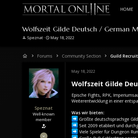
HOME
Wolfszeit Gilde Deutsch / German M
T
S
Speznat
May 18, 2022
h
t
r
a
e
r
Forums
Community Section
Guild Recrui
a
t
d
d
s
a
May 18, 2022
t
t
a
e
Wolfszeit Gilde De
r
t
Epische Fights, RPK, Imperiumsauf
e
Weiterentwicklung in einer ents
r
Speznat
Was wir bieten:
Well-known
Größte deutschsprachige Gilde
member
Seit 2009 etabliert und durch
Viele Spieler für Dungeon Ru
May 28, 2020
Große PvP-Schlachten sowie i