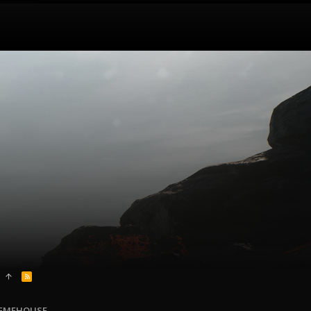
R
S
S
HEMEHOUSE