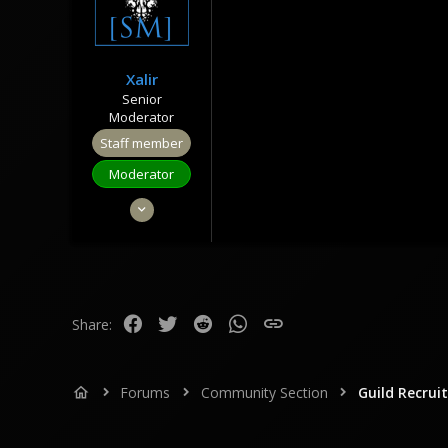
n
s
:
Xalir
Senior
Moderator
Staff member
Moderator
Dec 7, 2022
27
4
3
Facebook
Twitter
Reddit
WhatsApp
Link
Share:
Forums
Community Section
Guild Recrui