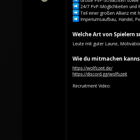
1,434
24/7 PvP-Möglichkeiten und 
1,179
Teil einer großen Allianz mit
Imperiumsaufbau, Handel, PvE-
113
Tindrem
Welche Art von Spielern s
wolfszeit.online
Leute mit guter Laune, Motivatio
Wie du mitmachen kannst
https://wolfszeit.de/
https://discord.gg/wolfszeit
Recruitment Video: