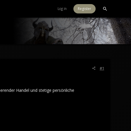
Log in
Register
#1
rierender Handel und stetige persönliche