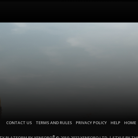
CONTACT US
TERMS AND RULES
PRIVACY POLICY
HELP
HOME
®
Y PLATFORM BY XENFORO
© 2010-2022 XENFORO LTD.
|
STYLE BY T